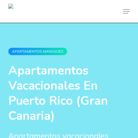
Skip
Menu
to
main
content
APARTAMENTOS MAYAGÜEZ
Apartamentos
Vacacionales En
Puerto Rico (Gran
Canaria)
Apartamentos vacacionales